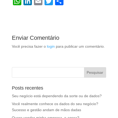
W
Li
E
T
S
h
n
m
wi
h
at
k
ail
tt
ar
s
e
er
e
A
dI
Enviar Comentário
p
n
Você precisa fazer o
login
para publicar um comentário.
p
Posts recentes
Seu negócio está dependendo da sorte ou de dados?
Você realmente conhece os dados do seu negócio?
Sucesso e gestão andam de mãos dadas
Quero vender minha empresa, e agora?