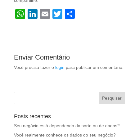
compartilhe:
W
Li
E
T
S
h
n
m
wi
h
at
k
ail
tt
ar
s
e
er
e
A
dI
Enviar Comentário
p
n
Você precisa fazer o
login
para publicar um comentário.
p
Posts recentes
Seu negócio está dependendo da sorte ou de dados?
Você realmente conhece os dados do seu negócio?