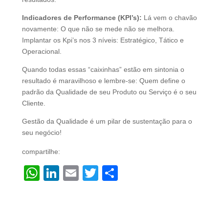
Indicadores de Performance (KPI’s):
Lá vem o chavão
novamente: O que não se mede não se melhora.
Implantar os Kpi’s nos 3 níveis: Estratégico, Tático e
Operacional.
Quando todas essas “caixinhas” estão em sintonia o
resultado é maravilhoso e lembre-se: Quem define o
padrão da Qualidade de seu Produto ou Serviço é o seu
Cliente.
Gestão da Qualidade é um pilar de sustentação para o
seu negócio!
compartilhe:
W
Li
E
T
S
h
n
m
wi
h
at
k
ail
tt
ar