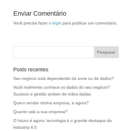
s
e
er
e
A
dI
Enviar Comentário
p
n
Você precisa fazer o
login
para publicar um comentário.
p
Posts recentes
Seu negócio está dependendo da sorte ou de dados?
Você realmente conhece os dados do seu negócio?
Sucesso e gestão andam de mãos dadas
Quero vender minha empresa, e agora?
Quanto vale a sua empresa?
O futuro é agora: tecnologia é o grande destaque da
Indústria 4.0