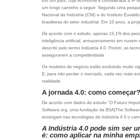
Em um país, cuja economia é considerada a 9ª 
um longo caminho a seguir. Segundo uma pesquisa
Nacional da Indústria (CNI) e do Instituto Euval
brasileiras do setor industrial. Em 10 anos, a 
De acordo com o estudo, apenas 15,1% dos pesqu
inteligência artificial, armazenamento em nuvem
descrito pelo termo Indústria 4.0. Porém, as te
assegurarem a competitividade.
Os modelos de negócio estão evoluindo muito rápid
E, para não perder o mercado, cada vez mais e
realidade.
A jornada 4.0: como começar
De acordo com dados do estudo “O Futuro Impulsi
Software.org, uma fundação da BSA|The Software
enxergam nas tecnologias da Indústria 4.0 o cam
A Indústria 4.0 pode sim ser 
é: como aplicar na minha emp