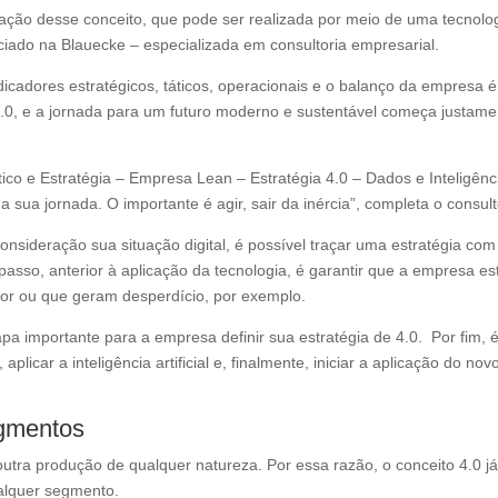
cação desse conceito, que pode ser realizada por meio de uma tecnolo
ociado na Blauecke – especializada em consultoria empresarial.
dicadores estratégicos, táticos, operacionais e o balanço da empresa é
.0, e a jornada para um futuro moderno e sustentável começa justame
ico e Estratégia – Empresa Lean – Estratégia 4.0 – Dados e Inteligênc
 a sua jornada. O importante é agir, sair da inércia”, completa o consult
onsideração sua situação digital, é possível traçar uma estratégia com
asso, anterior à aplicação da tecnologia, é garantir que a empresa es
lor ou que geram desperdício, por exemplo.
 importante para a empresa definir sua estratégia de 4.0. Por fim, 
licar a inteligência artificial e, finalmente, iniciar a aplicação do nov
egmentos
utra produção de qualquer natureza. Por essa razão, o conceito 4.0 j
alquer segmento.