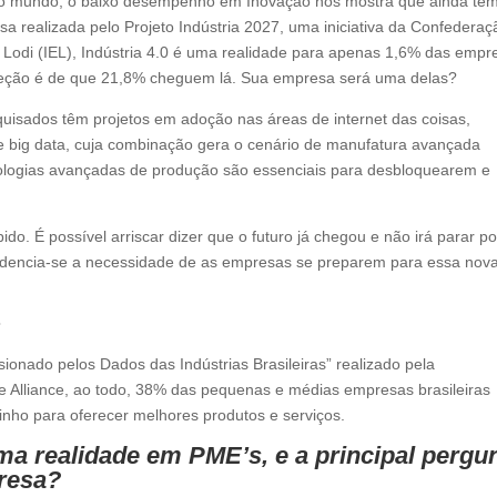
do mundo, o baixo desempenho em Inovação nos mostra que ainda te
 realizada pelo Projeto Indústria 2027, uma iniciativa da Confederaç
do Lodi (IEL), Indústria 4.0 é uma realidade para apenas 1,6% das empr
projeção é de que 21,8% cheguem lá. Sua empresa será uma delas?
isados têm projetos em adoção nas áreas de internet das coisas,
 e big data, cuja combinação gera o cenário de manufatura avançada
cnologias avançadas de produção são essenciais para desbloquearem e
o. É possível arriscar dizer que o futuro já chegou e não irá parar po
videncia-se a necessidade de as empresas se preparem para essa nov
?
onado pelos Dados das Indústrias Brasileiras” realizado pela
 Alliance, ao todo, 38% das pequenas e médias empresas brasileiras
inho para oferecer melhores produtos e serviços.
uma realidade em PME’s, e a principal pergu
resa?