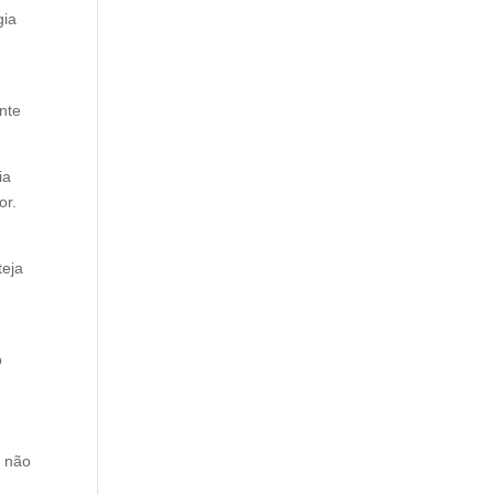
gia
nte
ia
or.
teja
é
o
á não