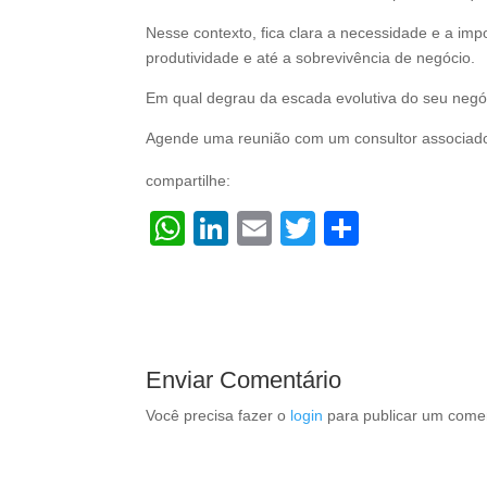
Nesse contexto, fica clara a necessidade e a i
produtividade e até a sobrevivência de negócio.
Em qual degrau da escada evolutiva do seu negó
Agende uma reunião com um consultor associad
compartilhe:
W
Li
E
T
S
h
n
m
wi
h
at
k
ail
tt
ar
s
e
er
e
A
dI
Enviar Comentário
p
n
Você precisa fazer o
login
para publicar um comen
p