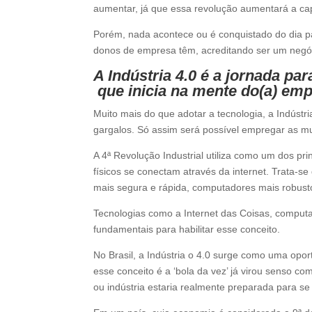
aumentar, já que essa revolução aumentará a ca
Porém, nada acontece ou é conquistado do dia para
donos de empresa têm, acreditando ser um negóc
A Indústria 4.0 é a jornada par
que inicia na mente do(a) emp
Muito mais do que adotar a tecnologia, a Indúst
gargalos. Só assim será possível empregar as m
A 4ª Revolução Industrial utiliza como um dos prin
físicos se conectam através da internet. Trata-s
mais segura e rápida, computadores mais robusto
Tecnologias como a Internet das Coisas, computaç
fundamentais para habilitar esse conceito.
No Brasil, a Indústria o 4.0 surge como uma oport
esse conceito é a ‘bola da vez’ já virou senso 
ou indústria estaria realmente preparada para se