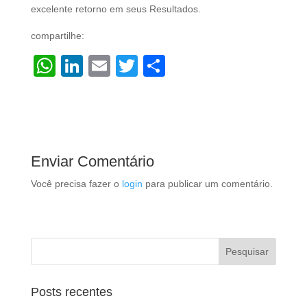
excelente retorno em seus Resultados.
compartilhe:
W
Li
E
T
S
h
n
m
wi
h
at
k
ail
tt
ar
s
e
er
e
A
dI
Enviar Comentário
p
n
Você precisa fazer o
login
para publicar um comentário.
p
Posts recentes